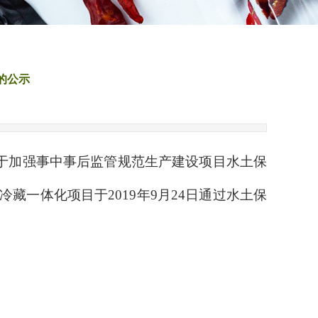
的公示
于加强事中事后监管规范生产建设项目水土保
工冷藏一体化项目于
2019
年
9
月
24
日通过水土保